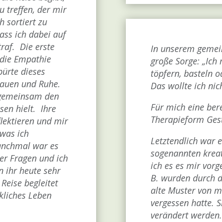
 treffen, der mir
h sortiert zu
ss ich dabei auf
raf. Die erste
In unserem gemei
 die Empathie
große Sorge: „Ich
pürte dieses
töpfern, basteln o
rauen und Ruhe.
Das wollte ich nic
r gemeinsam den
Für mich eine bere
sen hielt. Ihre
Therapieform Gest
flektieren und mir
 was ich
Letztendlich war e
anchmal war es
sogenannten kreat
er Fragen und ich
ich es es mir vorg
n ihr heute sehr
B. wurden durch d
Reise begleitet
alte Muster von mir
ckliches Leben
vergessen hatte. S
verändert werden.