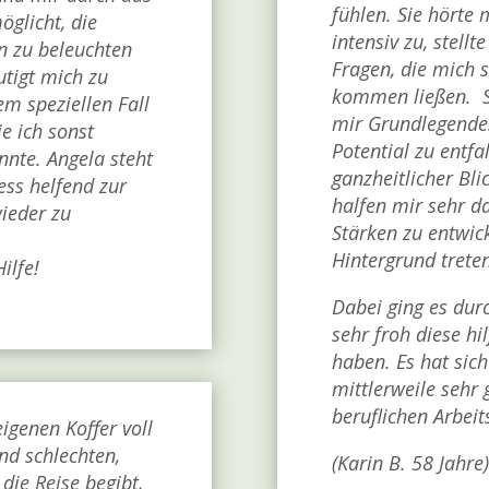
fühlen. Sie hörte
öglicht, die
intensiv zu, stellt
n zu beleuchten
Fragen, die mich 
utigt mich zu
kommen ließen. Si
m speziellen Fall
mir Grundlegende
e ich sonst
Potential zu entfa
nte. Angela steht
ganzheitlicher Bli
ess helfend zur
halfen mir sehr d
ieder zu
Stärken zu entwic
Hintergrund treten
ilfe!
Dabei ging es dur
sehr froh diese hi
haben. Es hat sich
mittlerweile sehr
beruflichen Arbeit
igenen Koffer voll
nd schlechten,
(Karin B. 58
Jahre)
die Reise begibt,