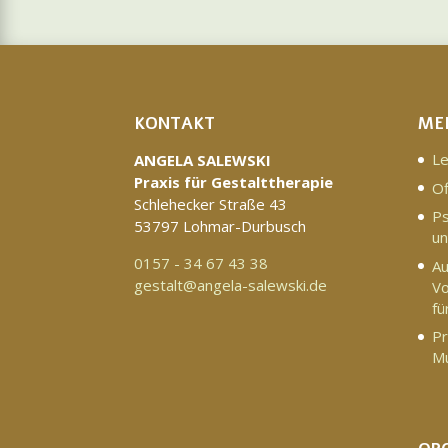
KONTAKT
ME
Le
ANGELA SALEWSKI
Praxis für Gestalttherapie
Of
Schlehecker Straße 43
Ps
53797 Lohmar-Durbusch
u
0157 - 34 67 43 38
Au
gestalt@angela-salewski.de
Vo
fü
Pr
M