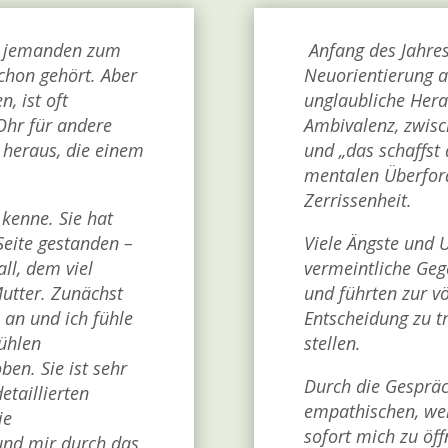
n jemanden zum
Anfang des Jahres 
schon gehört. Aber
Neuorientierung an
, ist oft
unglaubliche Hera
Ohr für andere
Ambivalenz, zwis
 heraus, die einem
und „das schaffst 
mentalen Überfor
Zerrissenheit.
 kenne. Sie hat
Seite gestanden –
Viele Ängste und 
ll, dem viel
vermeintliche Ge
utter. Zunächst
und führten zur v
 an und ich fühle
Entscheidung zu t
fühlen
stellen.
ben. Sie ist sehr
Durch die Gespräch
etaillierten
empathischen, wer
ie
sofort mich zu ö
 und mir durch das